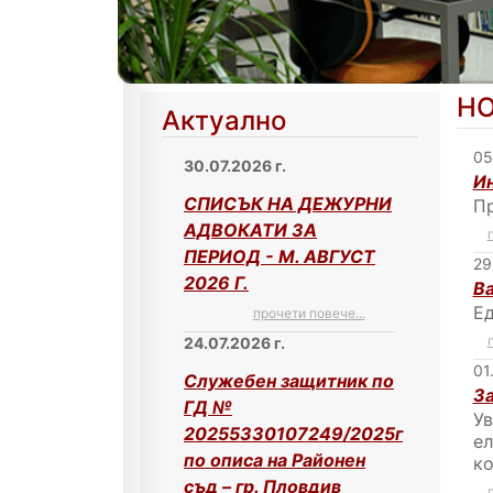
Н
Актуално
05
30.07.2026 г.
Ин
СПИСЪК НА ДЕЖУРНИ
П
АДВОКАТИ ЗА
ПЕРИОД - М. АВГУСТ
29
2026 Г.
В
Ед
прочети повече...
24.07.2026 г.
01
Служебен защитник по
За
ГД №
Ув
20255330107249/2025г
ел
по описа на Районен
ко
съд – гр. Пловдив