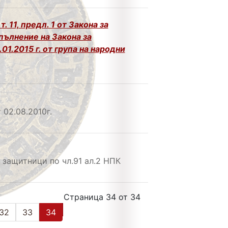
. 11, предл. 1 от Закона за
пълнение на Закона за
1.2015 г. от група на народни
02.08.2010г.
 защитници по чл.91 ал.2 НПК
Страница 34 от 34
32
33
34