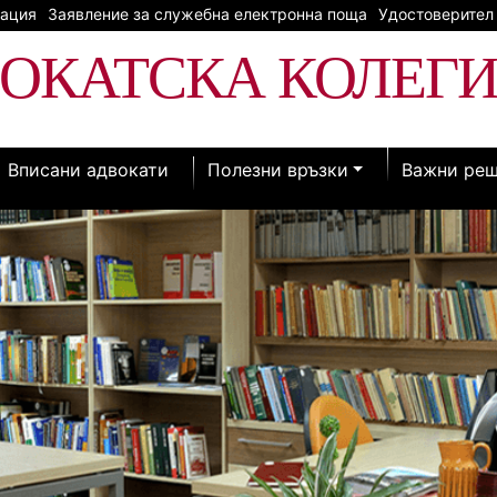
рация
Заявление за служебна електронна поща
Удостоверител
Контакти
ОКАТСКА КОЛЕГ
Вписани адвокати
Полезни връзки
Важни ре