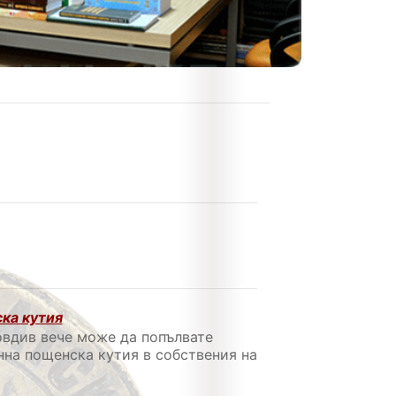
ка кутия
овдив вече може да попълвате
нна пощенска кутия в собствения на