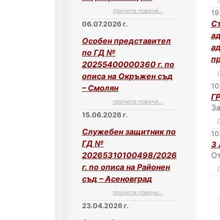
прочети повече...
19
Ст
06.07.2026 г.
ад
Особен представител
ад
по ГД №
п
20255400000360 г. по
описа на Окръжен съд
10
– Смолян
Г
прочети повече...
За
15.06.2026 г.
Служебен защитник по
10
ГД №
З 
20265310100498/2026
От
г. по описа на Районен
съд – Асеновград
прочети повече...
23.04.2026 г.