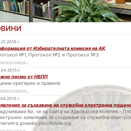
ОВИНИ
.01.2016 г.
формация от Избирателната комисия на АК
ротокол №1, Протокол №2 и Протокол №3
прочети повече...
.04.2015 г.
ажно писмо от НБПП
инни критерии и правила
прочети повече...
.04.2015 г.
явление за създаване на служебна електронна пощенс
едомяваме Ви, че на сайта на Адвокатска колегия - Пл
ектронно заявление за създаване на служебна електро
легията домейн plovdivlaw.org.
прочети повече...