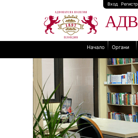
Вход
Регист
АДВ
Начало
Органи
Previous