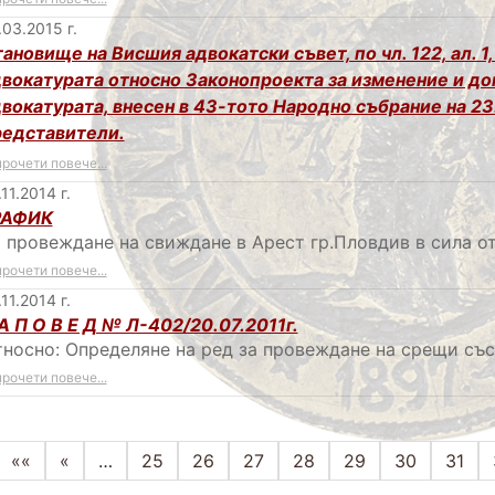
.03.2015 г.
ановище на Висшия адвокатски съвет, по чл. 122, ал. 1, т
вокатурата относно Законопроекта за изменение и до
вокатурата, внесен в 43-тото Народно събрание на 23.0
редставители.
прочети повече...
.11.2014 г.
РАФИК
 провеждане на свиждане в Арест гр.Пловдив в сила от 
прочети повече...
.11.2014 г.
А П О В Е Д № Л-402/20.07.2011г.
носно: Определяне на ред за провеждане на срещи със
прочети повече...
««
«
…
25
26
27
28
29
30
31